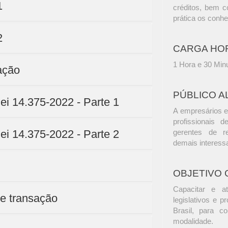
1
créditos, bem c
prática os conh
2
CARGA HO
1 Hora e 30 Min
ação
PÚBLICO A
lei 14.375-2022 - Parte 1
A empresários e
profissionais d
lei 14.375-2022 - Parte 2
gerentes de r
demais interess
OBJETIVO 
Capacitar e at
e transação
legislativos e p
Brasil, para 
modalidade.