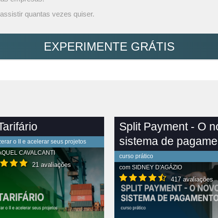
assistir quantas vezes quiser.
EXPERIMENTE GRÁTIS
arifário
Split Payment - O 
sistema de pagame
rar o II e acelerar seus projetos
AQUEL CAVALCANTI
curso prático
21 avaliações
com
SIDNEY D'AGÁZIO
417 avaliações
R CONTEÚDO COMPLETO
VER CONTEÚDO COMPLETO