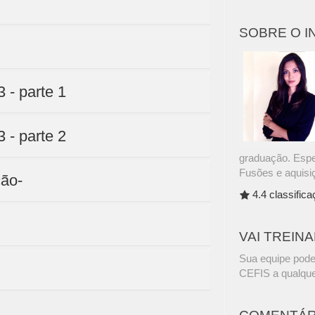
SOBRE O 
 - parte 1
 - parte 2
graduação. Espec
Fusões e aquisi
ção-
4.4 classific
VAI TREIN
Sua equipe pode
CEFIS a qualque