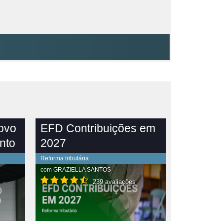
novo
EFD Contribuições em
nto
2027
Reforma tributária
com
GRAZIELLA SANTOS
239 avaliações