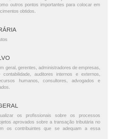
omo outros pontos importantes para colocar em
ecimentos obtidos.
RÁRIA
utos
LVO
m geral, gerentes, administradores de empresas,
e contabilidade, auditores internos e externos,
ecursos humanos, consultores, advogados e
ados.
GERAL
ualizar os profissionais sobre os processos
rojetos aprovados sobre a transação tributária no
com os contribuintes que se adequam a essa