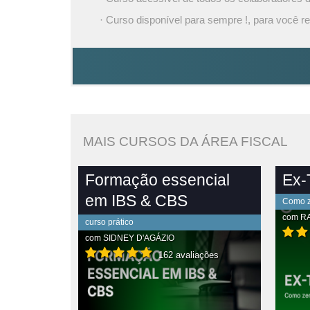
· Curso disponível para sempre !, para você re
MAIS CURSOS DA ÁREA FISCAL
Formação essencial
Ex-T
em IBS & CBS
Como ze
com
R
curso prático
com
SIDNEY D'AGÁZIO
162 avaliações
PLETO
VER CONTEÚDO COMPLETO
VE