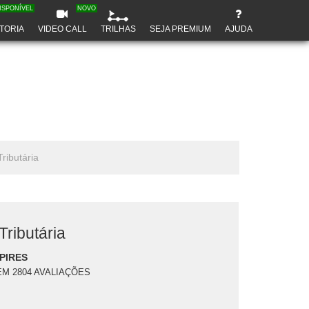
ISPONÍVEL
NOVO
TORIA
VIDEO CALL
TRILHAS
SEJA PREMIUM
AJUDA
ributária
ributária
PIRES
EM 2804 AVALIAÇÕES