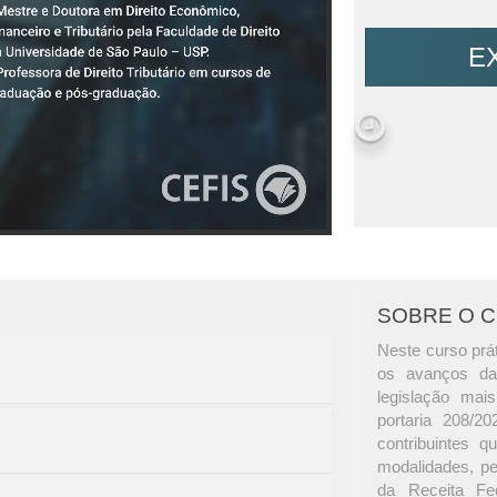
E
SOBRE O 
Neste curso prát
os avanços da 
legislação mai
portaria 208/2
contribuintes 
modalidades, pe
da Receita Fed