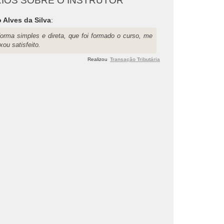
IOS SOBRE O INSTRUTOR
 Alves da Silva
:
forma simples e direta, que foi formado o curso, me
xou satisfeito.
Realizou
Transação Tributária