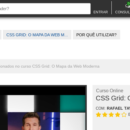
D
ENTRAR
CONSUL
CSS GRID: O MAPA DA WEB M...
POR QUÊ UTILIZAR?
elacionados no curso CSS Grid: O Mapa da Web Moderna
Curso Online
CSS Grid:
RAFAEL TA
COM: