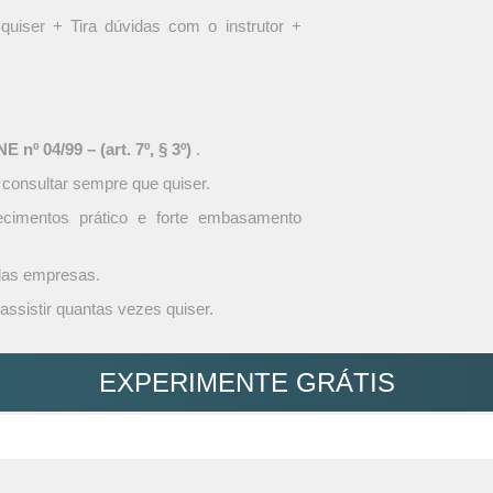
quiser + Tira dúvidas com o instrutor +
 nº 04/99 – (art. 7º, § 3º)
.
 consultar sempre que quiser.
ecimentos prático e forte embasamento
 das empresas.
assistir quantas vezes quiser.
EXPERIMENTE GRÁTIS