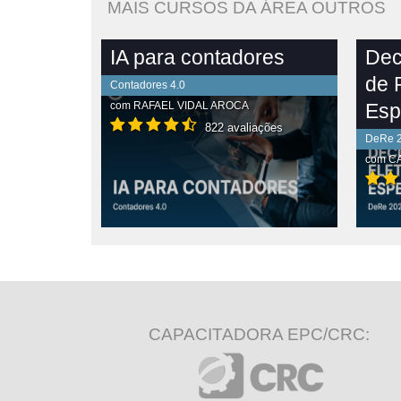
MAIS CURSOS DA ÁREA OUTROS
IA para contadores
Dec
de 
Contadores 4.0
com
RAFAEL VIDAL AROCA
Esp
822 avaliações
DeRe 
com
CA
PLETO
VER CONTEÚDO COMPLETO
VE
CAPACITADORA EPC/CRC: