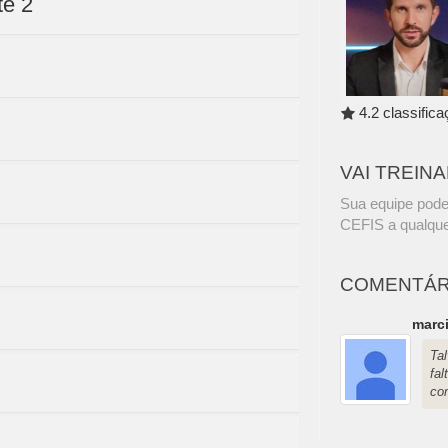
te 2
4.2 classific
VAI TREIN
Sua equipe pode
CEFIS a qualque
COMENTÁR
marc
Ta
fa
co