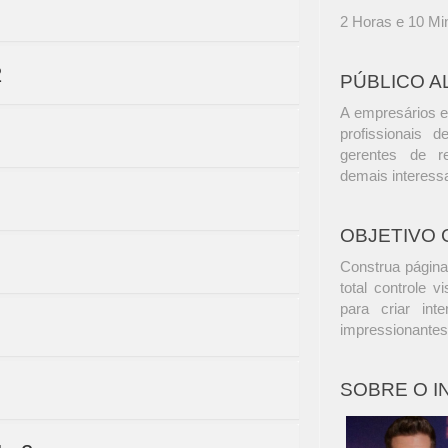
2 Horas e 10 Mi
2
PÚBLICO A
A empresários e
profissionais d
gerentes de r
demais interess
OBJETIVO 
Construa página
total controle 
para criar int
impressionantes
SOBRE O 