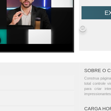
E
SOBRE O 
Construa página
total controle 
para criar int
impressionantes
CARGA HO