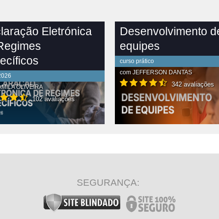
laração Eletrónica
Desenvolvimento d
Regimes
equipes
ecíficos
curso prático
com
JEFFERSON DANTAS
2026
342 avaliações
MILA OLIVEIRA
102 avaliações
R CONTEÚDO COMPLETO
VER CONTEÚDO COMPLETO
SEGURANÇA: