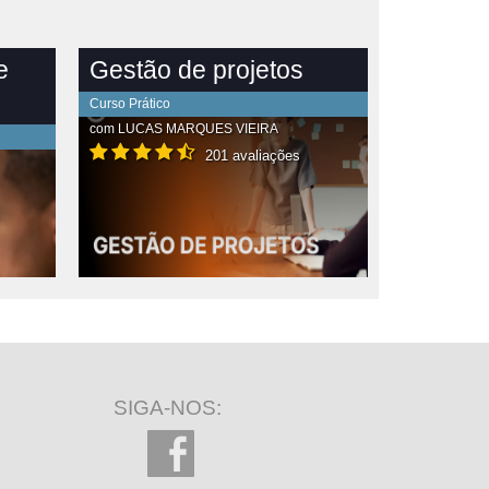
e
Gestão de projetos
Curso Prático
com
LUCAS MARQUES VIEIRA
201 avaliações
SIGA-NOS: