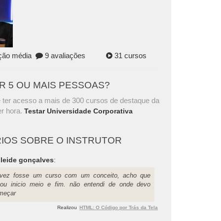
ação média
9 avaliações
31 cursos
AR 5 OU MAIS PESSOAS?
 ter acesso a mais de 300 cursos de destaque da
r hora.
Testar Universidade Corporativa
IOS SOBRE O INSTRUTOR
ileide gonçalves
:
lvez fosse um curso com um conceito, acho que
ltou inicio meio e fim. não entendi de onde devo
meçar
Realizou
HTML: O Código por Trás da Tela