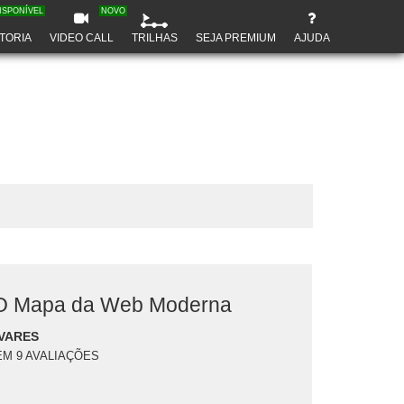
ISPONÍVEL
NOVO
TORIA
VIDEO CALL
TRILHAS
SEJA PREMIUM
AJUDA
 O Mapa da Web Moderna
VARES
EM 9 AVALIAÇÕES