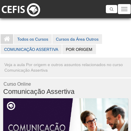
Toggle
navigatio
Todos os Cursos
Cursos da Área Outros
COMUNICAÇÃO ASSERTIVA
POR ORIGEM
Veja a aula Por origem e outros assuntos relacionados no curso
Comunicação Assertiva
Curso Online
Comunicação Assertiva