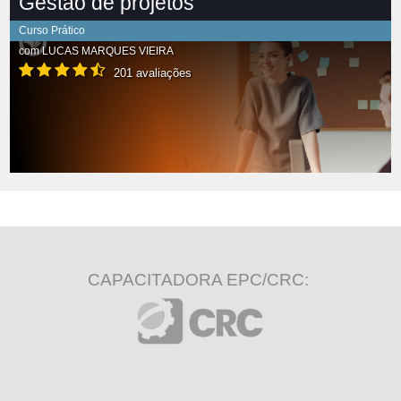
Gestão de projetos
Curso Prático
com
LUCAS MARQUES VIEIRA
201 avaliações
CAPACITADORA EPC/CRC: