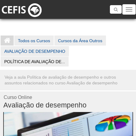
Toggle
navigatio
Todos os Cursos
Cursos da Área Outros
AVALIAÇÃO DE DESEMPENHO
POLÍTICA DE AVALIAÇÃO DE...
Veja a aula Política de avaliação de desempenho e outros
assuntos relacionados no curso Avaliação de desempenho
Curso Online
Avaliação de desempenho