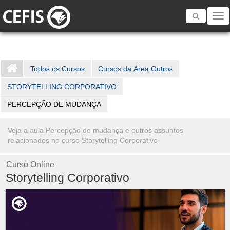
Toggle
navigatio
Todos os Cursos
Cursos da Área Outros
STORYTELLING CORPORATIVO
PERCEPÇÃO DE MUDANÇA
Veja a aula Percepção de mudança e outros assuntos
relacionados no curso Storytelling Corporativo
Curso Online
Storytelling Corporativo