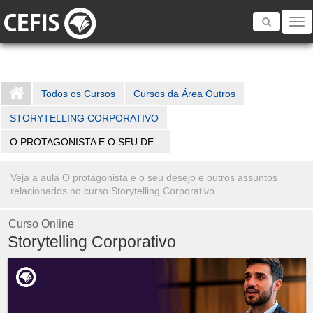
Toggle
navigatio
Todos os Cursos
Cursos da Área Outros
STORYTELLING CORPORATIVO
O PROTAGONISTA E O SEU DE...
Veja a aula O protagonista e o seu desejo e outros assuntos
relacionados no curso Storytelling Corporativo
Curso Online
Storytelling Corporativo