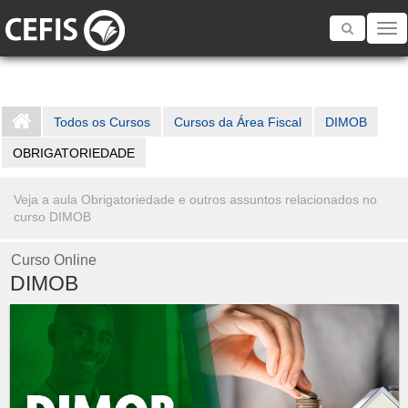
Toggle
navigatio
Todos os Cursos
Cursos da Área Fiscal
DIMOB
OBRIGATORIEDADE
Veja a aula Obrigatoriedade e outros assuntos relacionados no
curso DIMOB
Curso Online
DIMOB