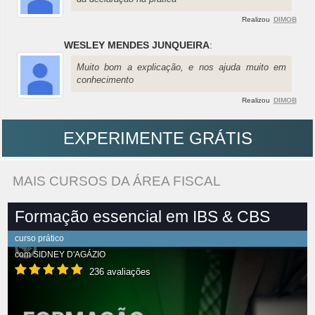
Realizou
DIMOB
WESLEY MENDES JUNQUEIRA
:
Muito bom a explicação, e nos ajuda muito em
conhecimento
Realizou
DIMOB
EXPERIMENTE GRÁTIS
MAIS CURSOS DA ÁREA FISCAL
Formação essencial em IBS & CBS
curso prático
com
SIDNEY D'AGÁZIO
236 avaliações