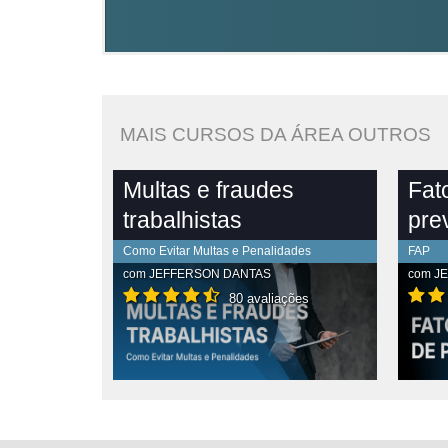
MAIS CURSOS DA ÁREA OUTROS
Multas e fraudes
Fat
trabalhistas
pre
Como Evitar Multas e Penalidades
FAP
com
JEFFERSON DANTAS
com
J
80 avaliações
PLETO
VER CONTEÚDO COMPLETO
VE