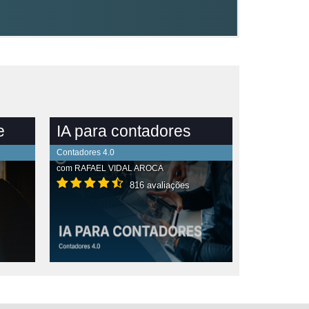
e
IA para contadores
Contadores 4.0
com
RAFAEL VIDAL AROCA
816 avaliações