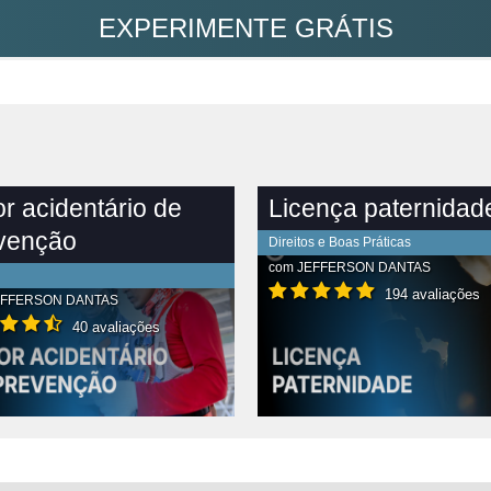
EXPERIMENTE GRÁTIS
or acidentário de
Licença paternidad
venção
Direitos e Boas Práticas
com
JEFFERSON DANTAS
194 avaliações
EFFERSON DANTAS
40 avaliações
R CONTEÚDO COMPLETO
VER CONTEÚDO COMPLETO