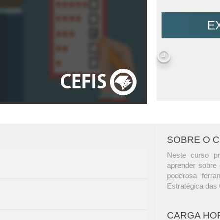
E
SOBRE O 
Neste curso pr
aprender sobre 
poderosa ferr
Estratégica das
CARGA HO