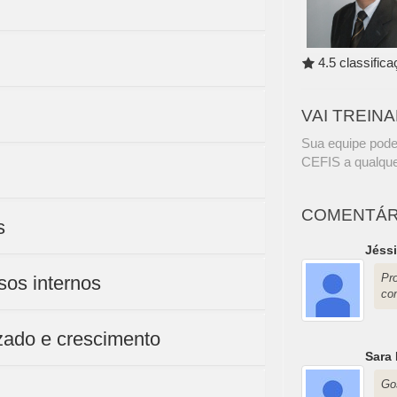
4.5 classific
VAI TREIN
Sua equipe pode
CEFIS a qualque
COMENTÁR
s
Jéssi
Pr
sos internos
co
zado e crescimento
Sara
Go