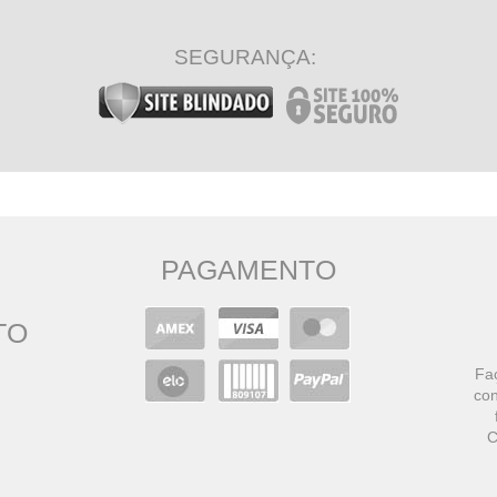
SEGURANÇA:
PAGAMENTO
TO
Faç
con
C