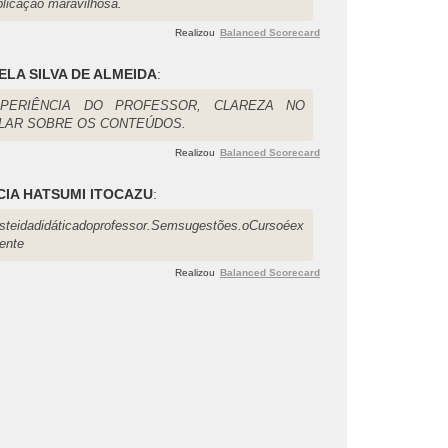
plicação maravilhosa.
Realizou
Balanced Scorecard
ELA SILVA DE ALMEIDA
:
XPERIÊNCIA DO PROFESSOR, CLAREZA NO
LAR SOBRE OS CONTEÚDOS.
Realizou
Balanced Scorecard
IA HATSUMI ITOCAZU
:
steidadidáticadoprofessor.Semsugestões.oCursoéex
lente
Realizou
Balanced Scorecard