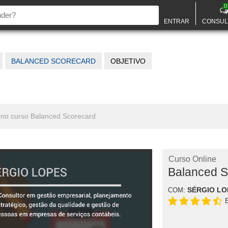
D
ENTRAR
CONSUL
BALANCED SCORECARD
OBJETIVO
s no curso Balanced Scorecard
Curso Online
Balanced S
SÉRGIO LO
COM: