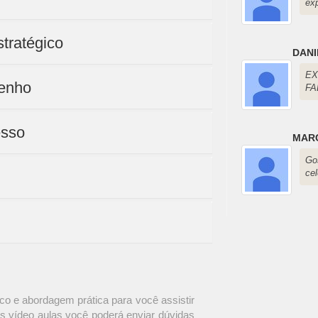
ex
tratégico
DANI
E
penho
FA
esso
MARC
Go
ce
o e abordagem prática para você assistir
s vídeo aulas você poderá enviar dúvidas