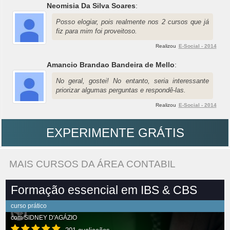
Neomisia Da Silva Soares
:
Posso elogiar, pois realmente nos 2 cursos que já
fiz para mim foi proveitoso.
Realizou
E-Social - 2014
Amancio Brandao Bandeira de Mello
:
No geral, gostei! No entanto, seria interessante
priorizar algumas perguntas e respondê-las.
Realizou
E-Social - 2014
EXPERIMENTE GRÁTIS
MAIS CURSOS DA ÁREA CONTABIL
Formação essencial em IBS & CBS
curso prático
com
SIDNEY D'AGÁZIO