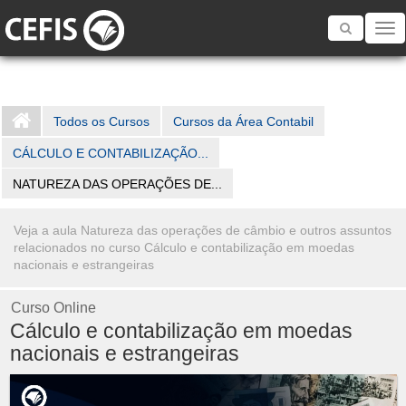
Toggle
navigatio
Todos os Cursos
Cursos da Área Contabil
CÁLCULO E CONTABILIZAÇÃO...
NATUREZA DAS OPERAÇÕES DE...
Veja a aula Natureza das operações de câmbio e outros assuntos
relacionados no curso Cálculo e contabilização em moedas
nacionais e estrangeiras
Curso Online
Cálculo e contabilização em moedas
nacionais e estrangeiras