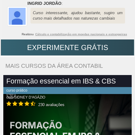
INGRID JORDÃO
:
Curso interessante, ajudou bastante, sugiro um
curso mais detalhados nas naturezas cambiais
Realizou
Cálculo e contabilização em moedas nacionais e estrangeiras
EXPERIMENTE GRÁTIS
MAIS CURSOS DA ÁREA CONTABIL
Formação essencial em IBS & CBS
curso prático
com
SIDNEY D'AGÁZIO
230 avaliações