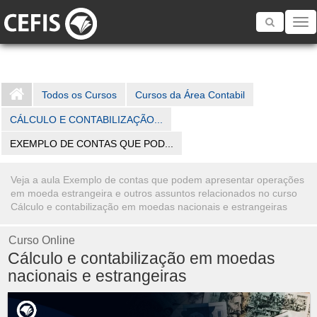
Toggle
navigatio
Todos os Cursos
Cursos da Área Contabil
CÁLCULO E CONTABILIZAÇÃO...
EXEMPLO DE CONTAS QUE POD...
Veja a aula Exemplo de contas que podem apresentar operações
em moeda estrangeira e outros assuntos relacionados no curso
Cálculo e contabilização em moedas nacionais e estrangeiras
Curso Online
Cálculo e contabilização em moedas
nacionais e estrangeiras