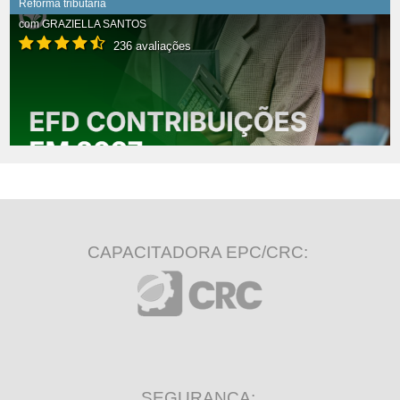
Reforma tributária
com
GRAZIELLA SANTOS
236 avaliações
CAPACITADORA EPC/CRC:
SEGURANÇA: