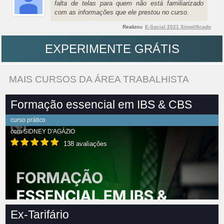
falta de telas para quem não está familiarizado
com as informações que ele prestou no curso.
Realizou
E-Social 2021 Simplificado
EXPERIMENTE GRÁTIS
MAIS CURSOS DA ÁREA TRABALHISTA
Formação essencial em IBS & CBS
curso prático
com
SIDNEY D'AGÁZIO
138 avaliações
Ex-Tarifário