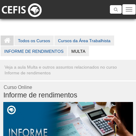
Toggle
navigatio
Todos os Cursos
Cursos da Área Trabalhista
INFORME DE RENDIMENTOS
MULTA
Veja a aula Multa e outros assuntos relacionados no curso
Informe de rendimentos
Curso Online
Informe de rendimentos