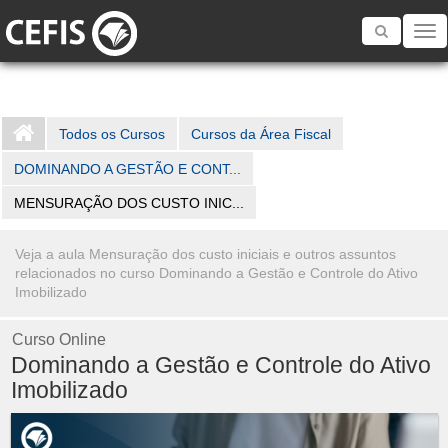
Toggle
navigatio
Todos os Cursos
Cursos da Área Fiscal
DOMINANDO A GESTÃO E CONT...
MENSURAÇÃO DOS CUSTO INIC...
Veja a aula Mensuração dos custo iniciais e outros assuntos
relacionados no curso Dominando a Gestão e Controle do Ativo
Imobilizado
Curso Online
Dominando a Gestão e Controle do Ativo
Imobilizado