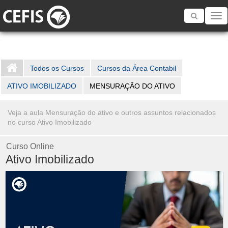
Toggle
navigatio
Todos os Cursos
Cursos da Área Contabil
ATIVO IMOBILIZADO
MENSURAÇÃO DO ATIVO
Veja a aula Mensuração do ativo e outros assuntos relacionados
no curso Ativo Imobilizado
Curso Online
Ativo Imobilizado