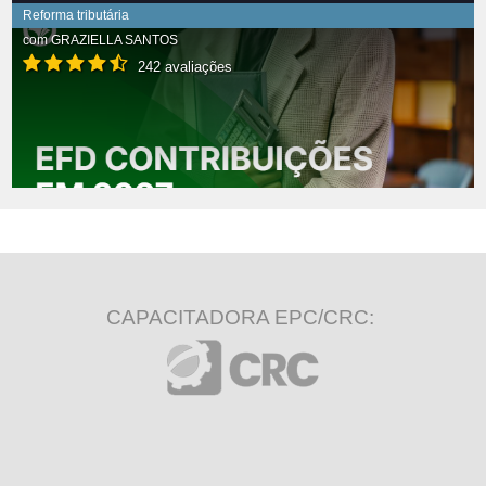
Reforma tributária
com
GRAZIELLA SANTOS
242 avaliações
CAPACITADORA EPC/CRC: