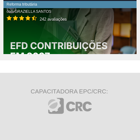
Reforma tributária
com
GRAZIELLA SANTOS
242 avaliações
CAPACITADORA EPC/CRC: