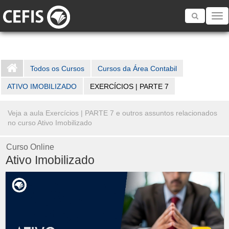
Toggle
navigatio
Todos os Cursos
Cursos da Área Contabil
ATIVO IMOBILIZADO
EXERCÍCIOS | PARTE 7
Veja a aula Exercícios | PARTE 7 e outros assuntos relacionados
no curso Ativo Imobilizado
Curso Online
Ativo Imobilizado