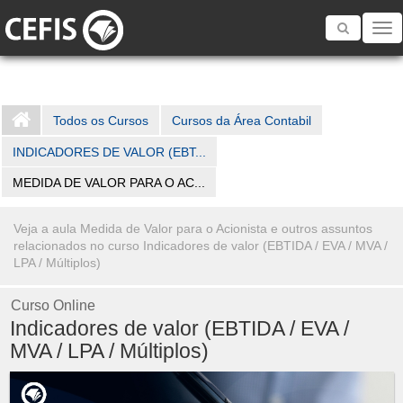
Toggle
navigatio
Todos os Cursos
Cursos da Área Contabil
INDICADORES DE VALOR (EBT...
MEDIDA DE VALOR PARA O AC...
Veja a aula Medida de Valor para o Acionista e outros assuntos
relacionados no curso Indicadores de valor (EBTIDA / EVA / MVA /
LPA / Múltiplos)
Curso Online
Indicadores de valor (EBTIDA / EVA /
MVA / LPA / Múltiplos)