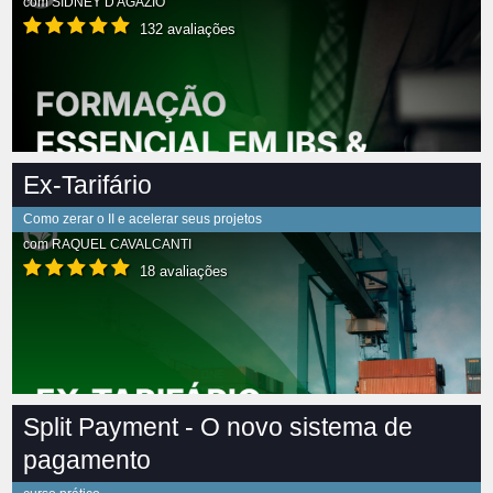
com
SIDNEY D'AGÁZIO
132 avaliações
Ex-Tarifário
Como zerar o II e acelerar seus projetos
com
RAQUEL CAVALCANTI
18 avaliações
Split Payment - O novo sistema de
pagamento