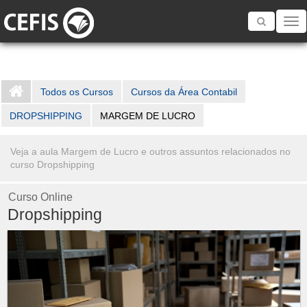
Toggle
navigatio
Todos os Cursos
Cursos da Área Contabil
DROPSHIPPING
MARGEM DE LUCRO
Veja a aula Margem de Lucro e outros assuntos relacionados no
curso Dropshipping
Curso Online
Dropshipping