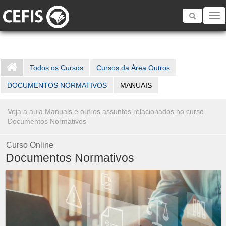
Toggle
navigatio
Todos os Cursos
Cursos da Área Outros
DOCUMENTOS NORMATIVOS
MANUAIS
Veja a aula Manuais e outros assuntos relacionados no curso
Documentos Normativos
Curso Online
Documentos Normativos