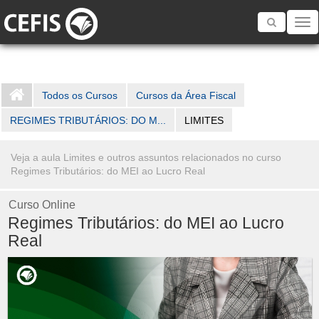
Toggle
navigatio
Todos os Cursos
Cursos da Área Fiscal
REGIMES TRIBUTÁRIOS: DO M...
LIMITES
Veja a aula Limites e outros assuntos relacionados no curso
Regimes Tributários: do MEI ao Lucro Real
Curso Online
Regimes Tributários: do MEI ao Lucro
Real