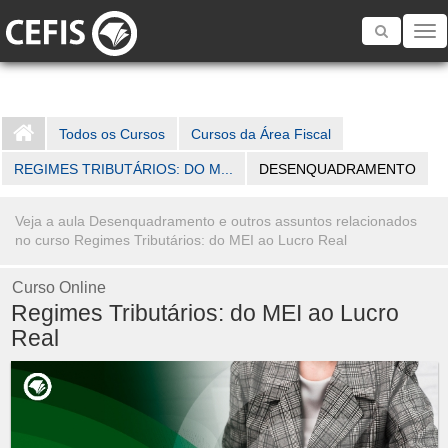
Toggle
navigatio
Todos os Cursos
Cursos da Área Fiscal
REGIMES TRIBUTÁRIOS: DO M...
DESENQUADRAMENTO
Veja a aula Desenquadramento e outros assuntos relacionados
no curso Regimes Tributários: do MEI ao Lucro Real
Curso Online
Regimes Tributários: do MEI ao Lucro
Real