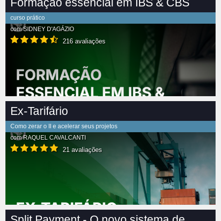
Formação essencial em IBS & CBS
curso prático
com
SIDNEY D'AGÁZIO
216 avaliações
Ex-Tarifário
Como zerar o II e acelerar seus projetos
com
RAQUEL CAVALCANTI
21 avaliações
Split Payment - O novo sistema de