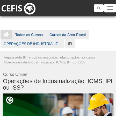
Toggle
navigatio
Todos os Cursos
Cursos da Área Fiscal
OPERAÇÕES DE INDUSTRIALIZ...
IPI
Veja a aula IPI e outros assuntos relacionados no curso
Operações de Industrialização: ICMS, IPI ou ISS?
Curso Online
Operações de Industrialização: ICMS, IPI
ou ISS?