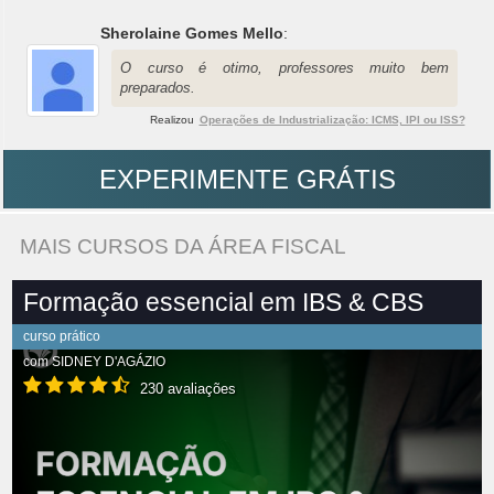
Sherolaine Gomes Mello
:
O curso é otimo, professores muito bem
preparados.
Realizou
Operações de Industrialização: ICMS, IPI ou ISS?
EXPERIMENTE GRÁTIS
MAIS CURSOS DA ÁREA FISCAL
Formação essencial em IBS & CBS
curso prático
com
SIDNEY D'AGÁZIO
230 avaliações