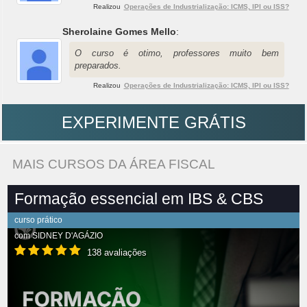
Realizou
Operações de Industrialização: ICMS, IPI ou ISS?
Sherolaine Gomes Mello
:
O curso é otimo, professores muito bem
preparados.
Realizou
Operações de Industrialização: ICMS, IPI ou ISS?
EXPERIMENTE GRÁTIS
MAIS CURSOS DA ÁREA FISCAL
Formação essencial em IBS & CBS
curso prático
com
SIDNEY D'AGÁZIO
138 avaliações