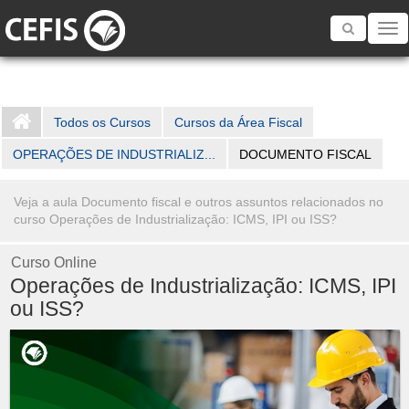
Toggle
navigatio
Todos os Cursos
Cursos da Área Fiscal
OPERAÇÕES DE INDUSTRIALIZ...
DOCUMENTO FISCAL
Veja a aula Documento fiscal e outros assuntos relacionados no
curso Operações de Industrialização: ICMS, IPI ou ISS?
Curso Online
Operações de Industrialização: ICMS, IPI
ou ISS?