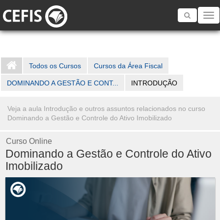
Toggle
navigatio
Todos os Cursos
Cursos da Área Fiscal
DOMINANDO A GESTÃO E CONT...
INTRODUÇÃO
Veja a aula Introdução e outros assuntos relacionados no curso
Dominando a Gestão e Controle do Ativo Imobilizado
Curso Online
Dominando a Gestão e Controle do Ativo
Imobilizado