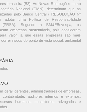
ores brasileira (B3). As Novas Resoluções como
onetário Nacional (CMN), determinam que as
utorizadas pelo Banco Central ( RESOLUÇÃO Nº
 adotar uma Política de Responsabilidade
al (PRSA). Segundo a BM&FBovespa, os
uscam empresas sustentáveis, pois consideram
gera valor, já que essas empresas são mais
correr riscos do ponto de vista social, ambiental
RÁRIA
nutos
LVO
m geral, gerentes, administradores de empresas,
e contabilidade, auditores internos e externos,
ecursos humanos, consultores, advogados e
ados.