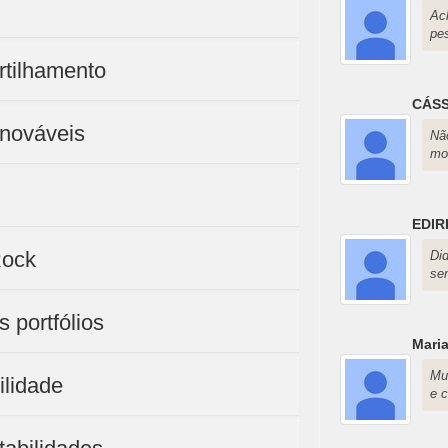
Ac
pes
rtilhamento
CÁSS
enováveis
Nã
mo
EDIR
Rock
Di
se
 portfólios
Mari
Mu
ilidade
e c