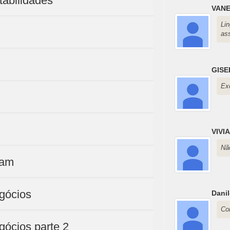
tabilidades
VANE
Li
as
GISE
Ex
VIVI
Não
ram
gócios
Dani
Co
gócios parte 2