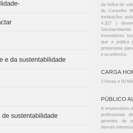
lidade-
da bolsa de val
do Conselho M
instituições a
ctar
4.327 ) devem
Socioambient
investidores b
que a prática 
preparadas para 
e econômico.
e e da sustentabilidade
CARGA HO
2 Horas e 50 Mi
PÚBLICO A
A empresários e
a de sustentabilidade
profissionais d
gerentes de r
demais interess