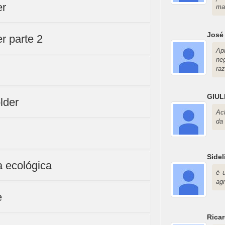
er
ma
José
r parte 2
Ap
ne
ra
GIUL
lder
Ach
da 
Side
 ecológica
é 
ag
e
Rica