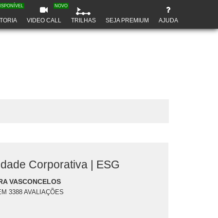
ISPONÍVEL
NOVO
TORIA
VIDEO CALL
TRILHAS
SEJA PREMIUM
AJUDA
idade Corporativa | ESG
RA VASCONCELOS
EM 3388 AVALIAÇÕES