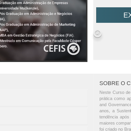
E
SOBRE O 
Neste Curso de 
prática como ap
and Governance 
anos, a Sustent
tendência após 
maiores companh
foi criado no Br