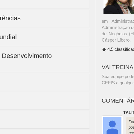
rências
em Administr
Administração d
de Negócios (F
undial
Cásper Líbero.
4.5 classific
e Desenvolvimento
VAI TREIN
Sua equipe pode
CEFIS a qualque
COMENTÁR
TALI
For
po
pr