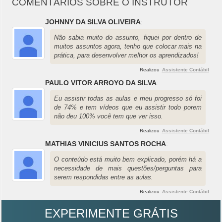
COMENTÁRIOS SOBRE O INSTRUTOR
JOHNNY DA SILVA OLIVEIRA
:
Não sabia muito do assunto, fiquei por dentro de
muitos assuntos agora, tenho que colocar mais na
prática, para desenvolver melhor os aprendizados!
Realizou
Assistente Contábil
PAULO VITOR ARROYO DA SILVA
:
Eu assistir todas as aulas e meu progresso só foi
de 74% e tem vídeos que eu assistir todo porem
não deu 100% você tem que ver isso.
Realizou
Assistente Contábil
MATHIAS VINICIUS SANTOS ROCHA
:
O conteúdo está muito bem explicado, porém há a
necessidade de mais questões/perguntas para
serem respondidas entre as aulas.
Realizou
Assistente Contábil
EXPERIMENTE GRÁTIS