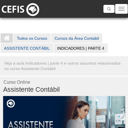
Toggle
navigatio
Todos os Cursos
Cursos da Área Contabil
ASSISTENTE CONTÁBIL
INDICADORES | PARTE 4
Veja a aula Indicadores | parte 4 e outros assuntos relacionados
no curso Assistente Contábil
Curso Online
Assistente Contábil