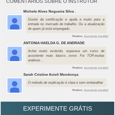
COMENTÁRIOS SOBRE O INSTRUTOR
Michele Alves Nogueira Silva
:
Gostei da certificação e ajuda e muito para a
entrada no mercado de trabalho. Ou a atualização
de quem já está empregado.
Realizou
Assistente Contábil
ANTONIA HAELDA G. DE ANDRADE
:
Achei muito evoluído, esperava um curso de
assistente mais básico...rsrsrs Foi TOP,muitas
análises...
Realizou
Assistente Contábil
Sarah Cristine Acioli Mendonça
:
O método de explicação é clara e sem embaralhar
Realizou
Assistente Contábil
EXPERIMENTE GRÁTIS