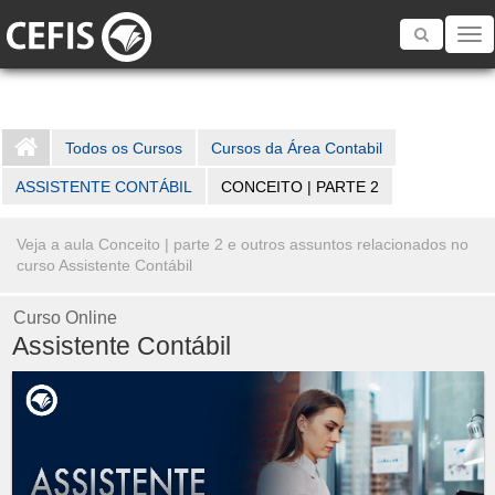
Toggle
navigatio
Todos os Cursos
Cursos da Área Contabil
ASSISTENTE CONTÁBIL
CONCEITO | PARTE 2
Veja a aula Conceito | parte 2 e outros assuntos relacionados no
curso Assistente Contábil
Curso Online
Assistente Contábil