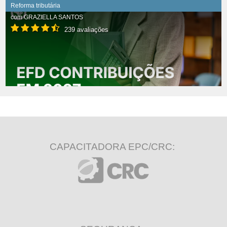
Reforma tributária
com
GRAZIELLA SANTOS
239 avaliações
CAPACITADORA EPC/CRC: