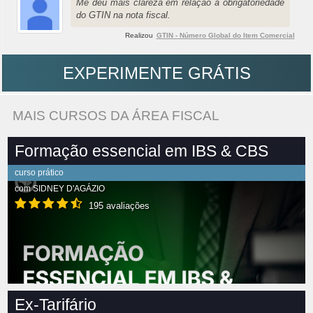
Me deu mais clareza em relação a obrigatoriedade
do GTIN na nota fiscal.
Realizou
GTIN - Número Global do Item Comercial
EXPERIMENTE GRÁTIS
MAIS CURSOS DA ÁREA FISCAL
Formação essencial em IBS & CBS
curso prático
com
SIDNEY D'AGÁZIO
195 avaliações
Ex-Tarifário