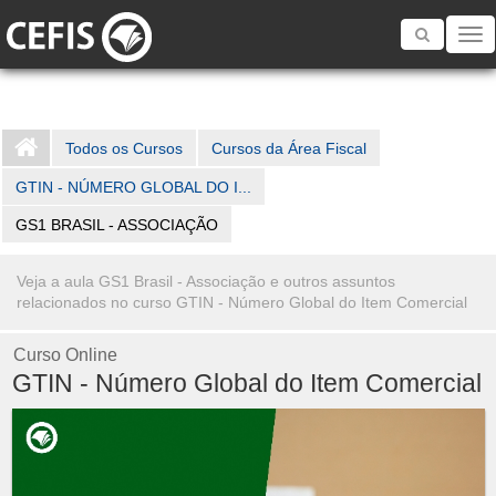
Toggle
navigatio
Todos os Cursos
Cursos da Área Fiscal
GTIN - NÚMERO GLOBAL DO I...
GS1 BRASIL - ASSOCIAÇÃO
Veja a aula GS1 Brasil - Associação e outros assuntos
relacionados no curso GTIN - Número Global do Item Comercial
Curso Online
GTIN - Número Global do Item Comercial