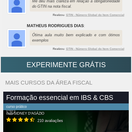
Me deu mais clareza em relação a obrigatoriedade
do GTIN na nota fiscal.
Realizou
GTIN - Número Global do Item Comercial
MATHEUS RODRIGUES DIAS
:
Ótima aula muito bem explicado e com ótimos
exemplos
Realizou
GTIN - Número Global do Item Comercial
EXPERIMENTE GRÁTIS
MAIS CURSOS DA ÁREA FISCAL
Formação essencial em IBS & CBS
curso prático
com
SIDNEY D'AGÁZIO
210 avaliações