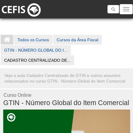
Toggle
navigatio
Todos os Cursos
Cursos da Área Fiscal
GTIN - NÚMERO GLOBAL DO I...
CADASTRO CENTRALIZADO DE...
Veja a aula Cadastro Centralizado de GTIN e outros assuntos
relacionados no curso GTIN - Número Global do Item Comercial
Curso Online
GTIN - Número Global do Item Comercial