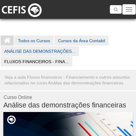
Toggle
navigatio
Todos os Cursos
Cursos da Área Contabil
ANÁLISE DAS DEMONSTRAÇÕES...
FLUXOS FINANCEIROS - FINA...
Veja a aula Fluxos financeiros - Financiamento e outros assuntos
relacionados no curso Análise das demonstrações financeiras
Curso Online
Análise das demonstrações financeiras