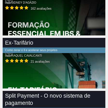
com
SIDNEY D'AGÁZIO
162 avaliações
Ex-Tarifário
Como zerar o II e acelerar seus projetos
com
RAQUEL CAVALCANTI
21 avaliações
Split Payment - O novo sistema de
pagamento