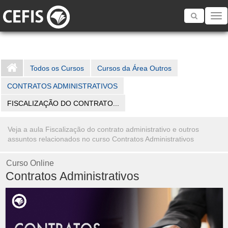
Toggle
navigatio
Todos os Cursos
Cursos da Área Outros
CONTRATOS ADMINISTRATIVOS
FISCALIZAÇÃO DO CONTRATO...
Veja a aula Fiscalização do contrato administrativo e outros
assuntos relacionados no curso Contratos Administrativos
Curso Online
Contratos Administrativos