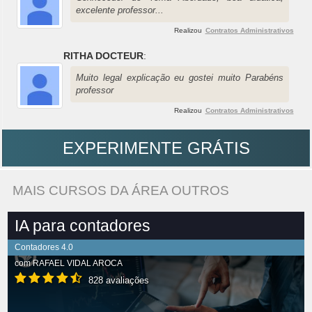
excelente professor...
Realizou
Contratos Administrativos
RITHA DOCTEUR
:
Muito legal explicação eu gostei muito Parabéns
professor
Realizou
Contratos Administrativos
EXPERIMENTE GRÁTIS
MAIS CURSOS DA ÁREA OUTROS
IA para contadores
Contadores 4.0
com
RAFAEL VIDAL AROCA
828 avaliações