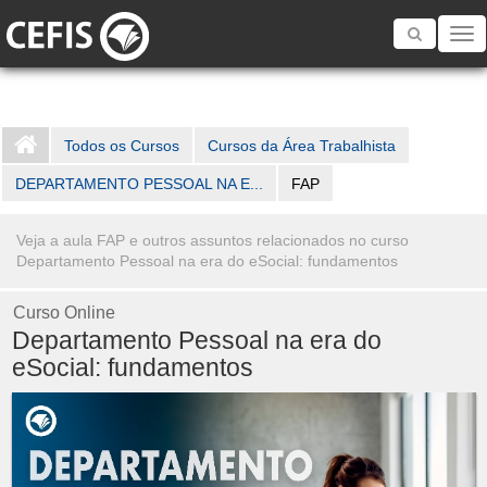
Toggle
navigatio
Todos os Cursos
Cursos da Área Trabalhista
DEPARTAMENTO PESSOAL NA E...
FAP
Veja a aula FAP e outros assuntos relacionados no curso
Departamento Pessoal na era do eSocial: fundamentos
Curso Online
Departamento Pessoal na era do
eSocial: fundamentos