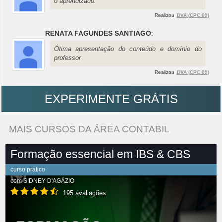
o aprendizado.
Realizou
DVA (CPC 09)
RENATA FAGUNDES SANTIAGO
:
Ótima apresentação do conteúdo e domínio do
professor
Realizou
DVA (CPC 09)
EXPERIMENTE GRÁTIS
MAIS CURSOS DA ÁREA CONTABIL
Formação essencial em IBS & CBS
curso prático
com
SIDNEY D'AGÁZIO
195 avaliações