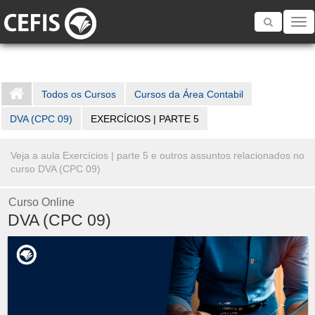
Toggle
navigatio
Todos os Cursos
Cursos da Área Contabil
DVA (CPC 09)
EXERCÍCIOS | PARTE 5
Veja a aula Exercícios | parte 5 e outros assuntos relacionados no
curso DVA (CPC 09)
Curso Online
DVA (CPC 09)