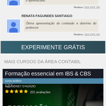
o aprendizado.
Realizou
DVA (CPC 09)
RENATA FAGUNDES SANTIAGO
:
Ótima apresentação do conteúdo e domínio do
professor
Realizou
DVA (CPC 09)
EXPERIMENTE GRÁTIS
MAIS CURSOS DA ÁREA CONTABIL
Formação essencial em IBS & CBS
curso prático
com
SIDNEY D'AGÁZIO
201 avaliações