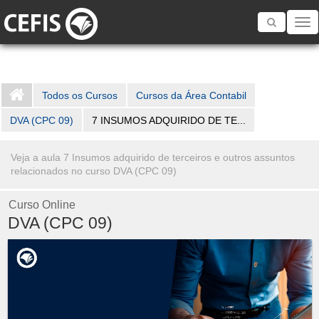
Toggle
navigatio
Todos os Cursos
Cursos da Área Contabil
DVA (CPC 09)
7 INSUMOS ADQUIRIDO DE TE...
Veja a aula 7 Insumos adquirido de terceiros e outros assuntos
relacionados no curso DVA (CPC 09)
Curso Online
DVA (CPC 09)