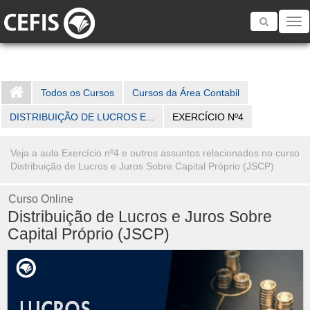
Toggle
navigatio
Todos os Cursos
Cursos da Área Contabil
DISTRIBUIÇÃO DE LUCROS E...
EXERCÍCIO Nº4
Veja a aula Exercício nº4 e outros assuntos relacionados no curso
Distribuição de Lucros e Juros Sobre Capital Próprio (JSCP)
Curso Online
Distribuição de Lucros e Juros Sobre
Capital Próprio (JSCP)