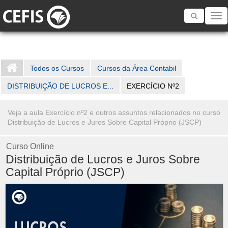
Toggle
navigatio
Todos os Cursos
Cursos da Área Contabil
DISTRIBUIÇÃO DE LUCROS E...
EXERCÍCIO Nº2
Veja a aula Exercício nº2 e outros assuntos relacionados no curso
Distribuição de Lucros e Juros Sobre Capital Próprio (JSCP)
Curso Online
Distribuição de Lucros e Juros Sobre
Capital Próprio (JSCP)