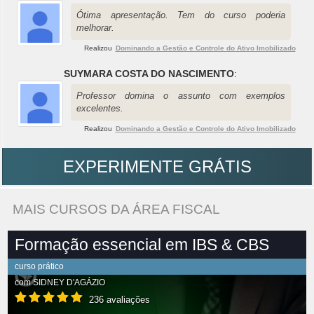
Ótima apresentação. Tem do curso poderia
melhorar.
Realizou
Dominando a Gestão e Controle do Ativo Imobilizado
SUYMARA COSTA DO NASCIMENTO
:
Professor domina o assunto com exemplos
excelentes.
Realizou
Dominando a Gestão e Controle do Ativo Imobilizado
EXPERIMENTE GRÁTIS
MAIS CURSOS DA ÁREA FISCAL
Formação essencial em IBS & CBS
curso prático
com
SIDNEY D'AGÁZIO
236 avaliações