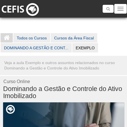
Toggle
navigatio
Todos os Cursos
Cursos da Área Fiscal
DOMINANDO A GESTÃO E CONT...
EXEMPLO
Veja a aula Exemplo e outros assuntos relacionados no curso
Dominando a Gestão e Controle do Ativo Imobilizado
Curso Online
Dominando a Gestão e Controle do Ativo
Imobilizado