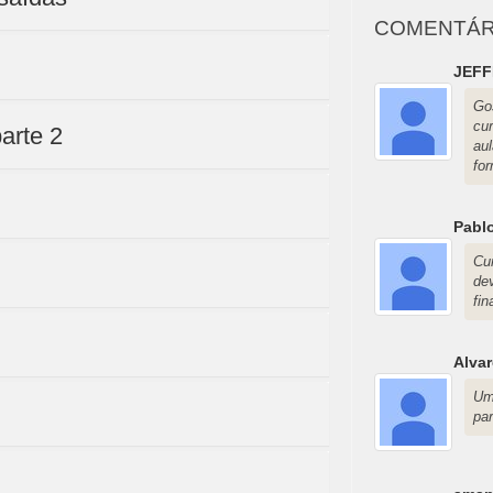
COMENTÁR
JEFF
Go
cu
parte 2
au
for
Pabl
Cu
de
fin
Alvar
Um
pa