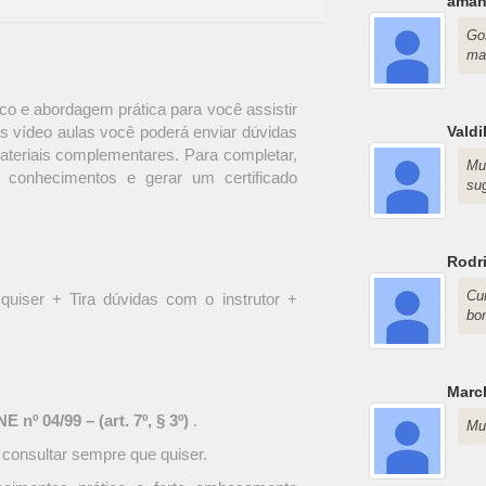
aman
Go
mat
o e abordagem prática para você assistir
s vídeo aulas você poderá enviar dúvidas
Valdi
materiais complementares. Para completar,
Mu
 conhecimentos e gerar um certificado
su
Rodr
Cu
quiser + Tira dúvidas com o instrutor +
bo
Marc
 nº 04/99 – (art. 7º, § 3º)
.
Mu
 consultar sempre que quiser.