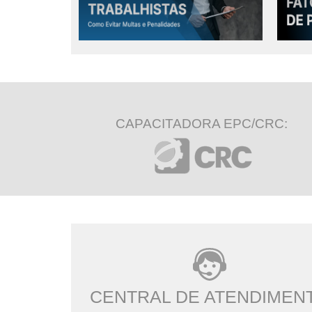
PLETO
VER CONTEÚDO COMPLETO
VE
CAPACITADORA EPC/CRC:
CENTRAL DE ATENDIMEN