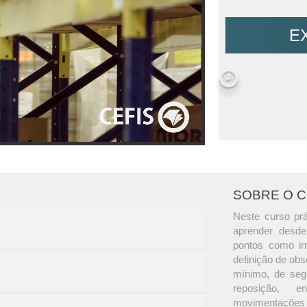
E
SOBRE O 
Neste curso prá
aprender desde 
pontos como in
definição de ob
mínimo, de seg
reposição, e
movimentações (