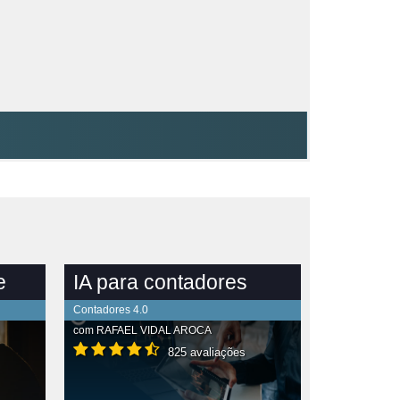
e
IA para contadores
Contadores 4.0
com
RAFAEL VIDAL AROCA
825 avaliações