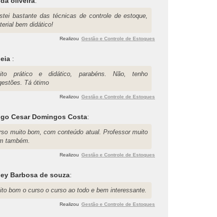
da oliveira
:
stei bastante das técnicas de controle de estoque,
erial bem didático!
Realizou
Gestão e Controle de Estoques
leia
:
ito prático e didático, parabéns. Não, tenho
gestões. Tá ótimo
Realizou
Gestão e Controle de Estoques
igo Cesar Domingos Costa
:
rso muito bom, com conteúdo atual. Professor muito
m também.
Realizou
Gestão e Controle de Estoques
ley Barbosa de souza
:
ito bom o curso o curso ao todo e bem interessante.
Realizou
Gestão e Controle de Estoques