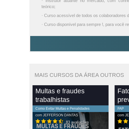
· Instrutor atuante no mercado, com conh
teórico;
· Curso acessível de todos os colaboradores
· Curso disponível para sempre !, para você re
MAIS CURSOS DA ÁREA OUTROS
Multas e fraudes
Fat
trabalhistas
pre
Como Evitar Multas e Penalidades
FAP
com
JEFFERSON DANTAS
com
J
83 avaliações