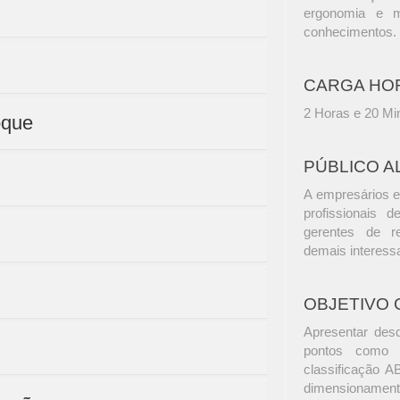
ergonomia e m
conhecimentos.
CARGA HO
2 Horas e 20 Mi
oque
PÚBLICO A
A empresários e
profissionais d
gerentes de r
demais interess
OBJETIVO 
Apresentar desd
pontos como i
classificação A
dimensionament