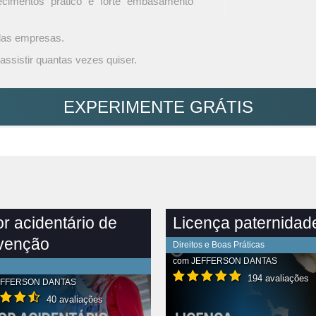
ecimentos prático e forte embasamento
 das empresas.
assistir quantas vezes quiser.
EXPERIMENTE GRÁTIS
or acidentário de
Licença paternidad
venção
Direitos e Boas Práticas
com
JEFFERSON DANTAS
194 avaliações
EFFERSON DANTAS
40 avaliações