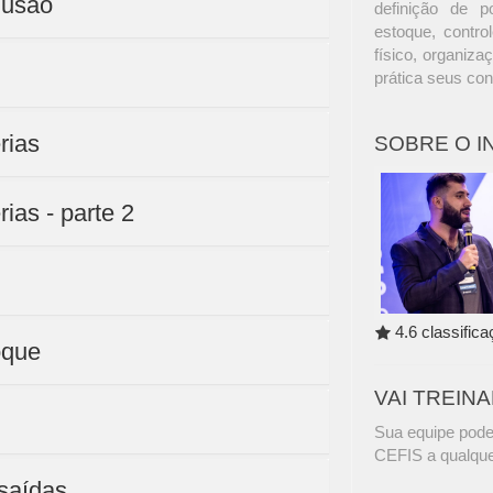
lusão
definição de p
estoque, contro
físico, organiz
prática seus co
rias
SOBRE O 
ias - parte 2
4.6 classific
oque
VAI TREIN
Sua equipe pode
CEFIS a qualque
 saídas