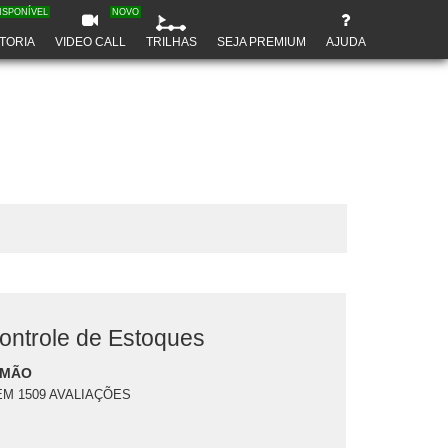
ISPONÍVEL
NOVO
TORIA
VIDEO CALL
TRILHAS
SEJA PREMIUM
AJUDA
ontrole de Estoques
OMÃO
EM 1509 AVALIAÇÕES