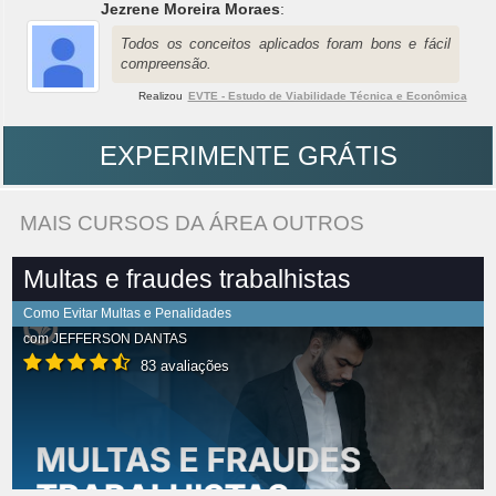
Jezrene Moreira Moraes
:
Todos os conceitos aplicados foram bons e fácil
compreensão.
Realizou
EVTE - Estudo de Viabilidade Técnica e Econômica
EXPERIMENTE GRÁTIS
MAIS CURSOS DA ÁREA OUTROS
Multas e fraudes trabalhistas
Como Evitar Multas e Penalidades
com
JEFFERSON DANTAS
83 avaliações