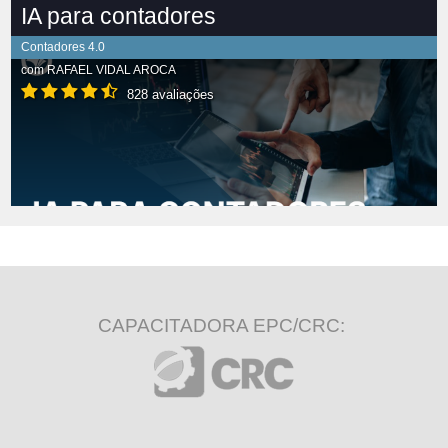
IA para contadores
Contadores 4.0
com
RAFAEL VIDAL AROCA
828 avaliações
CAPACITADORA EPC/CRC: