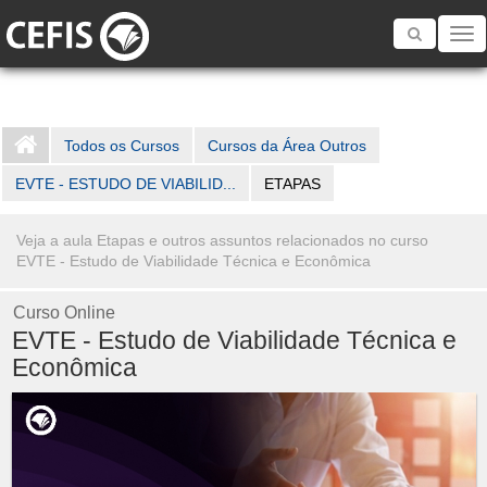
Toggle
navigatio
Todos os Cursos
Cursos da Área Outros
EVTE - ESTUDO DE VIABILID...
ETAPAS
Veja a aula Etapas e outros assuntos relacionados no curso
EVTE - Estudo de Viabilidade Técnica e Econômica
Curso Online
EVTE - Estudo de Viabilidade Técnica e
Econômica