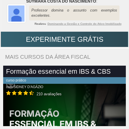
SUYMARA COSTA DO NASCIMENTO
:
Professor domina o assunto com exemplos
excelentes.
Realizou
Dominando a Gestão e Controle do Ativo Imobilizado
EXPERIMENTE GRÁTIS
MAIS CURSOS DA ÁREA FISCAL
Formação essencial em IBS & CBS
curso prático
com
SIDNEY D'AGÁZIO
210 avaliações