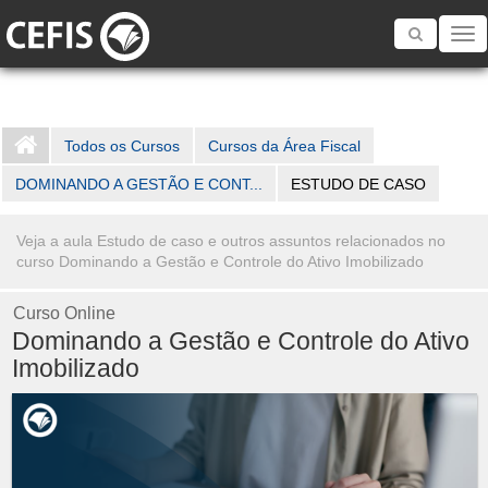
Toggle
navigatio
Todos os Cursos
Cursos da Área Fiscal
DOMINANDO A GESTÃO E CONT...
ESTUDO DE CASO
Veja a aula Estudo de caso e outros assuntos relacionados no
curso Dominando a Gestão e Controle do Ativo Imobilizado
Curso Online
Dominando a Gestão e Controle do Ativo
Imobilizado