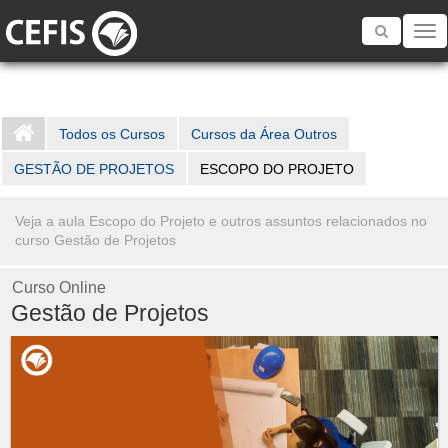
Toggle
navigatio
Todos os Cursos
Cursos da Área Outros
GESTÃO DE PROJETOS
ESCOPO DO PROJETO
Veja a aula Escopo do Projeto e outros assuntos relacionados no
curso Gestão de Projetos
Curso Online
Gestão de Projetos