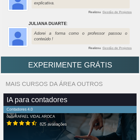
explicativa.
Realizou
Gestão de Projetos
JULIANA DUARTE
:
Adorei a forma como o professor passou o
conteúdo !
Realizou
Gestão de Projetos
EXPERIMENTE GRÁTIS
MAIS CURSOS DA ÁREA OUTROS
IA para contadores
Contadores 4.0
com
RAFAEL VIDAL AROCA
825 avaliações