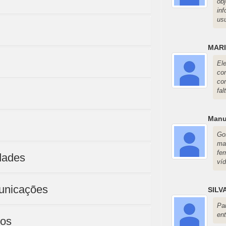
ob
in
usu
MARI
El
co
co
fal
Manu
Go
ma
fe
dades
ví
unicações
SILV
Pa
en
cos