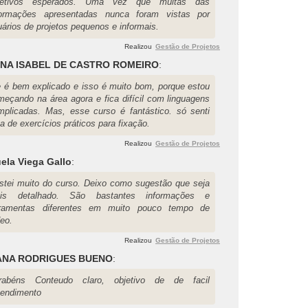
jetivos esperados. Uma vez que muitas das
formações apresentadas nunca foram vistas por
ários de projetos pequenos e informais.
Realizou
Gestão de Projetos
NA ISABEL DE CASTRO ROMEIRO
:
e é bem explicado e isso é muito bom, porque estou
meçando na área agora e fica difícil com linguagens
mplicadas. Mas, esse curso é fantástico. só senti
ta de exercícios práticos para fixação.
Realizou
Gestão de Projetos
ela Viega Gallo
:
stei muito do curso. Deixo como sugestão que seja
is detalhado. São bastantes informações e
rramentas diferentes em muito pouco tempo de
deo.
Realizou
Gestão de Projetos
ANA RODRIGUES BUENO
:
rabéns Conteudo claro, objetivo de de facil
tendimento