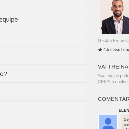
equipe
Gestão Empresar
4.5 classific
VAI TREIN
to?
Sua equipe pode
CEFIS a qualque
COMENTÁR
ELEN
Se
pa