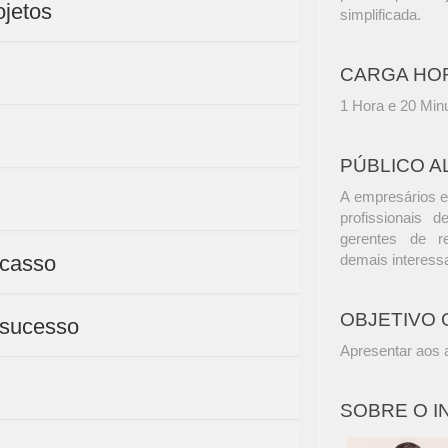
ojetos
simplificada.
CARGA HO
1 Hora e 20 Min
PÚBLICO A
A empresários e
profissionais d
gerentes de r
acasso
demais interess
OBJETIVO 
o sucesso
Apresentar aos a
SOBRE O 