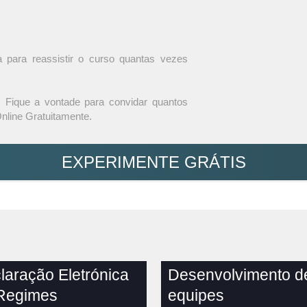
ula para reassistir o curso quantas vezes
Fique a vontade para convidar quantos
nline Gratuitamente.
EXPERIMENTE GRÁTIS
laração Eletrónica
Desenvolvimento d
Regimes
equipes