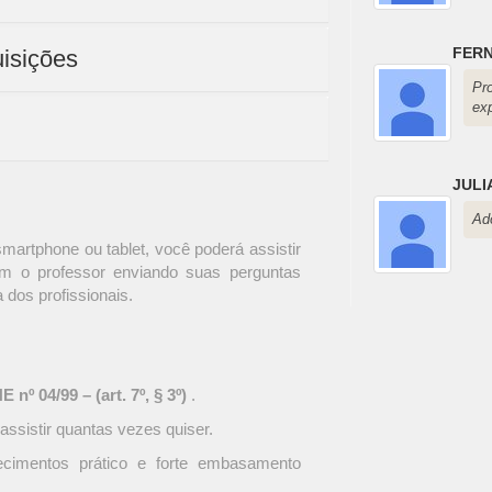
FERN
isições
Pr
exp
JULI
Ad
martphone ou tablet, você poderá assistir
om o professor enviando suas perguntas
a dos profissionais.
nº 04/99 – (art. 7º, § 3º)
.
assistir quantas vezes quiser.
ecimentos prático e forte embasamento