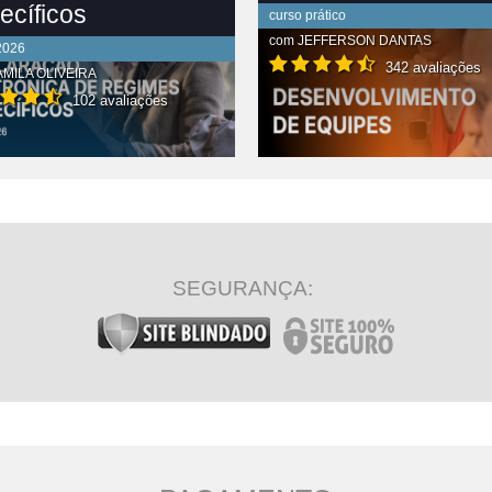
ecíficos
curso prático
com
JEFFERSON DANTAS
2026
342 avaliações
MILA OLIVEIRA
102 avaliações
R CONTEÚDO COMPLETO
VER CONTEÚDO COMPLETO
SEGURANÇA: