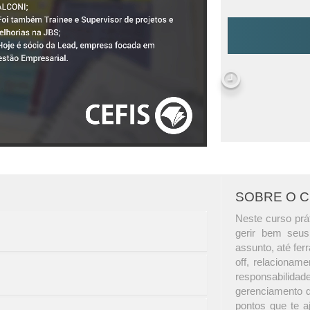
SOBRE O 
Neste curso prá
gerir bem seus
assunto, até fer
off, relacionam
responsabili
gerenciamento d
pontos que te aj