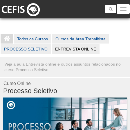
Toggle
navigatio
Todos os Cursos
Cursos da Área Trabalhista
PROCESSO SELETIVO
ENTREVISTA ONLINE
Veja a aula Entrevista online e outros assuntos relacionados no
curso Processo Seletivo
Curso Online
Processo Seletivo