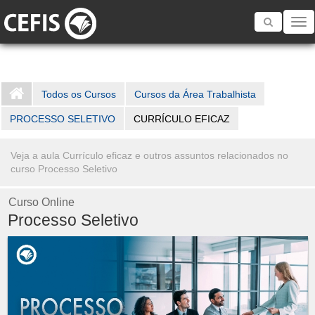
Toggle
navigatio
Todos os Cursos
Cursos da Área Trabalhista
PROCESSO SELETIVO
CURRÍCULO EFICAZ
Veja a aula Currículo eficaz e outros assuntos relacionados no
curso Processo Seletivo
Curso Online
Processo Seletivo