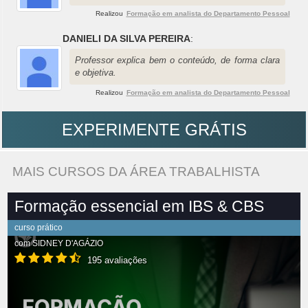
Realizou
Formação em analista do Departamento Pessoal
DANIELI DA SILVA PEREIRA
:
Professor explica bem o conteúdo, de forma clara
e objetiva.
Realizou
Formação em analista do Departamento Pessoal
EXPERIMENTE GRÁTIS
MAIS CURSOS DA ÁREA TRABALHISTA
Formação essencial em IBS & CBS
curso prático
com
SIDNEY D'AGÁZIO
195 avaliações