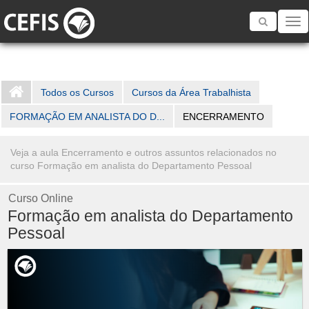
Toggle
navigatio
Todos os Cursos
Cursos da Área Trabalhista
FORMAÇÃO EM ANALISTA DO D...
ENCERRAMENTO
Veja a aula Encerramento e outros assuntos relacionados no
curso Formação em analista do Departamento Pessoal
Curso Online
Formação em analista do Departamento
Pessoal