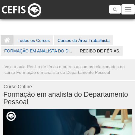
Toggle
navigatio
Todos os Cursos
Cursos da Área Trabalhista
FORMAÇÃO EM ANALISTA DO D...
RECIBO DE FÉRIAS
Veja a aula Recibo de férias e outros assuntos relacionados no
curso Formação em analista do Departamento Pessoal
Curso Online
Formação em analista do Departamento
Pessoal