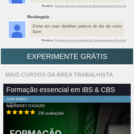
Realizou
Formação em analista do Departamento Pessoal
Rosângela
:
Entrar em mais detalhes praticos do dia dia como
fazer
Realizou
Formação em analista do Departamento Pessoal
EXPERIMENTE GRÁTIS
MAIS CURSOS DA ÁREA TRABALHISTA
Formação essencial em IBS & CBS
curso prático
com
SIDNEY D'AGÁZIO
236 avaliações