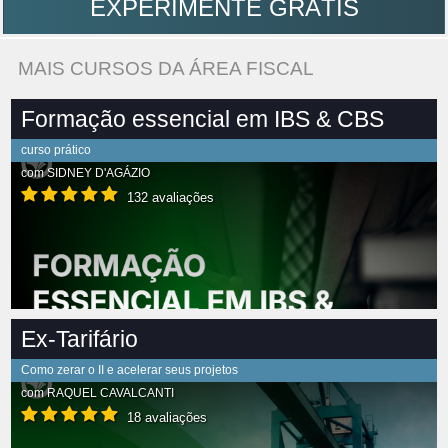
EXPERIMENTE GRÁTIS
MAIS CURSOS DA ÁREA FISCAL
Formação essencial em IBS & CBS
curso prático
com
SIDNEY D'AGÁZIO
132 avaliações
Ex-Tarifário
Como zerar o II e acelerar seus projetos
com
RAQUEL CAVALCANTI
18 avaliações