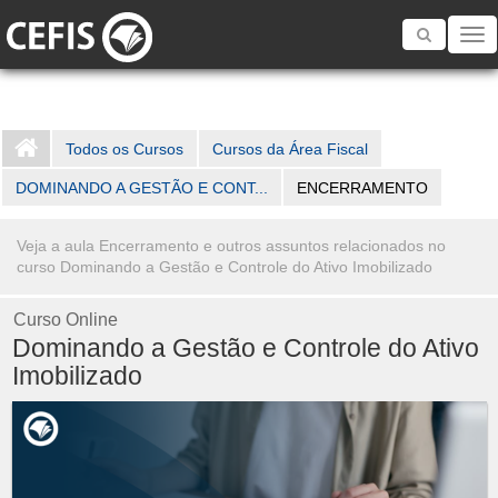
Toggle
navigatio
Todos os Cursos
Cursos da Área Fiscal
DOMINANDO A GESTÃO E CONT...
ENCERRAMENTO
Veja a aula Encerramento e outros assuntos relacionados no
curso Dominando a Gestão e Controle do Ativo Imobilizado
Curso Online
Dominando a Gestão e Controle do Ativo
Imobilizado