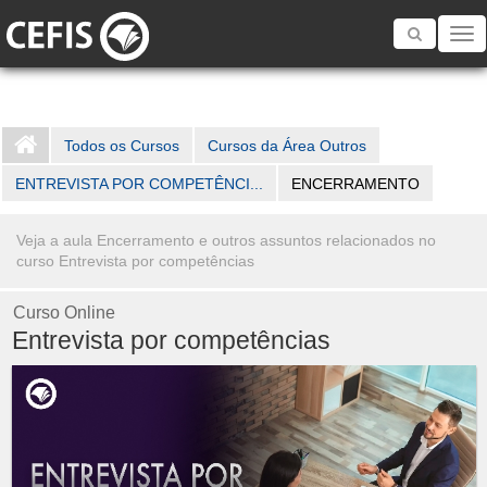
Toggle
navigatio
Todos os Cursos
Cursos da Área Outros
ENTREVISTA POR COMPETÊNCI...
ENCERRAMENTO
Veja a aula Encerramento e outros assuntos relacionados no
curso Entrevista por competências
Curso Online
Entrevista por competências