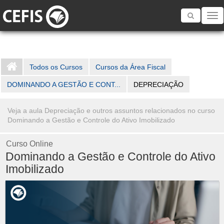
Toggle
navigatio
Todos os Cursos
Cursos da Área Fiscal
DOMINANDO A GESTÃO E CONT...
DEPRECIAÇÃO
Veja a aula Depreciação e outros assuntos relacionados no curso
Dominando a Gestão e Controle do Ativo Imobilizado
Curso Online
Dominando a Gestão e Controle do Ativo
Imobilizado