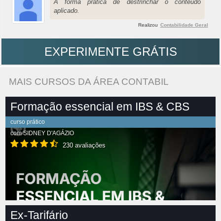
A forma pratica de destrinchar o conteúdo
aplicado.
Realizou
Contabilidade Geral
EXPERIMENTE GRÁTIS
MAIS CURSOS DA ÁREA CONTABIL
Formação essencial em IBS & CBS
curso prático
com
SIDNEY D'AGÁZIO
230 avaliações
Ex-Tarifário