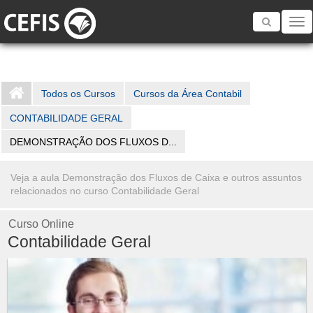
Toggle
navigatio
Todos os Cursos
Cursos da Área Contabil
CONTABILIDADE GERAL
DEMONSTRAÇÃO DOS FLUXOS D...
Veja a aula Demonstração dos Fluxos de Caixa e outros assuntos
relacionados no curso Contabilidade Geral
Curso Online
Contabilidade Geral