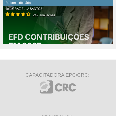
Reforma tributária
com
GRAZIELLA SANTOS
242 avaliações
CAPACITADORA EPC/CRC: