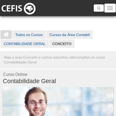
Toggle
navigatio
Todos os Cursos
Cursos da Área Contabil
CONTABILIDADE GERAL
CONCEITO
Veja a aula Conceito e outros assuntos relacionados no curso
Contabilidade Geral
Curso Online
Contabilidade Geral