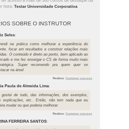
 ter acesso a mais de 300 cursos de destaque da
r hora.
Testar Universidade Corporativa
IOS SOBRE O INSTRUTOR
iz Seles
:
rendi na prática como melhorar a experiência do
iente, focar em resultados e construir relações mais
lidas. O conteúdo é direto ao ponto, bem aplicado ao
rcado e me fez enxergar o CS de forma muito mais
tratégica. Super recomendo pra quem quer se
stacar na área!
Realizou
Customer success
ia Paula de Almeida Lima
:
 gostei de tudo, das informações, dos exemplos,
s explicações, etc.. Então, não tem nada que eu
eira mudar ou que poderia melhorar.
Realizou
Customer success
INA FERREIRA SANTOS
: