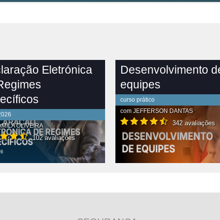
laração Eletrónica
Desenvolvimento d
Regimes
equipes
ecíficos
curso prático
com
JEFFERSON DANTAS
2026
342 avaliações
MILA OLIVEIRA
102 avaliações
R CONTEÚDO COMPLETO
VER CONTEÚDO COMPLETO