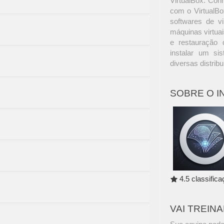
VirtualBox. Con
com o VirtualB
softwares de vi
máquinas virtuai
e restauração
instalar um s
diversas distrib
SOBRE O 
4.5 classific
VAI TREIN