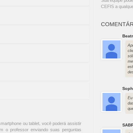
Sua equipe pode
CEFIS a qualque
COMENTÁR
Beatr
Ap
cl
só
me
es
de
Soph
Eu
da
qu
martphone ou tablet, você poderá assistir
SABR
om o professor enviando suas perguntas