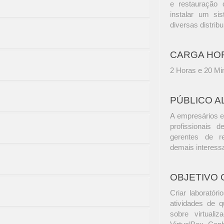
e restauração
instalar um s
diversas distrib
CARGA HO
2 Horas e 20 Mi
PÚBLICO A
A empresários e
profissionais d
gerentes de r
demais interess
OBJETIVO 
Criar laboratór
atividades de 
sobre virtuali