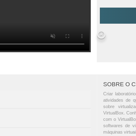
SOBRE O 
Criar laboratór
atividades de 
sobre virtuali
VirtualBox. Con
com o VirtualB
softwares de vi
máquinas virtuai