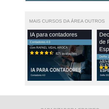
MAIS CURSOS DA ÁREA OUTROS
IA para contadores
Dec
de 
Contadores 4.0
com
RAFAEL VIDAL AROCA
Esp
825 avaliações
DeRe 
com
CA
PLETO
VER CONTEÚDO COMPLETO
VE