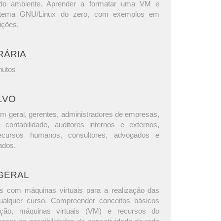
 do ambiente. Aprender a formatar uma VM e
istema GNU/Linux do zero, com exemplos em
uições.
RÁRIA
nutos
LVO
m geral, gerentes, administradores de empresas,
e contabilidade, auditores internos e externos,
ecursos humanos, consultores, advogados e
ados.
GERAL
ios com máquinas virtuais para a realização das
qualquer curso. Compreender conceitos básicos
zação, máquinas virtuais (VM) e recursos do