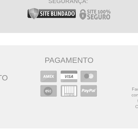
SEGURANÇA:
PAGAMENTO
TO
Faç
con
C